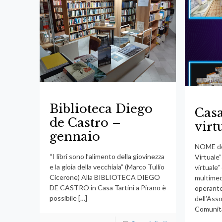
Biblioteca Diego
Casa
de Castro –
virt
gennaio
NOME de
“I libri sono l’alimento della giovinezza
Virtuale”
e la gioia della vecchiaia” (Marco Tullio
virtuale”
Cicerone) Alla BIBLIOTECA DIEGO
multimedi
DE CASTRO in Casa Tartini a Pirano è
operante
possibile
[…]
dell’Asso
Comunit