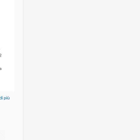
è
2
a
di più