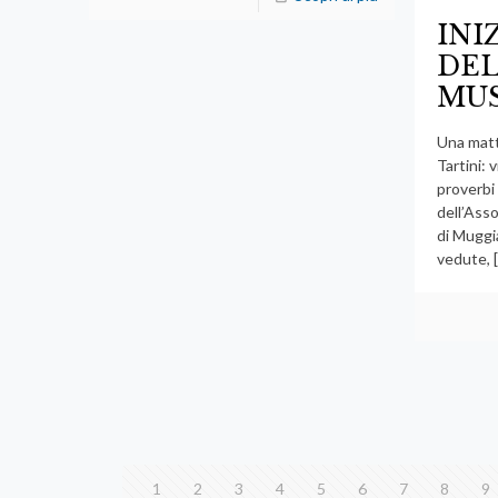
INI
DEL
MUS
Una matt
Tartini: 
proverbi 
dell’Ass
di Muggia
vedute,
[
1
2
3
4
5
6
7
8
9