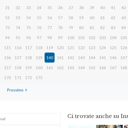
31
32
33
34
35
36
37
38
39
40
41
42
52
53
54
55
56
57
58
59
60
61
62
63
73
74
75
76
77
78
79
80
81
82
83
84
94
95
96
97
98
99
100
101
102
103
104
105
4
115
116
117
118
119
120
121
122
123
124
125
126
5
136
137
138
139
140
141
142
143
144
145
146
147
6
157
158
159
160
161
162
163
164
165
166
167
168
9
170
171
172
173
Prossimo
Ci trovate anche su I