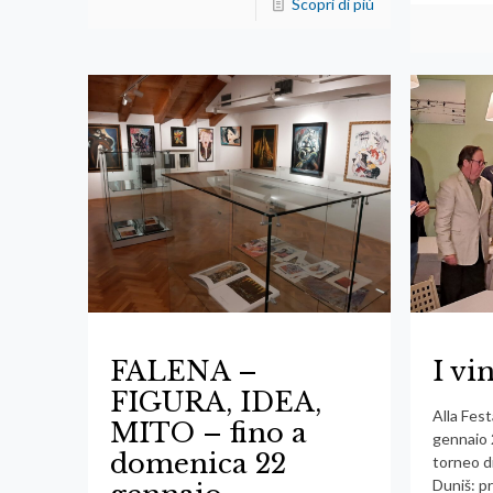
Scopri di più
FALENA –
I vi
FIGURA, IDEA,
Alla Fest
MITO – fino a
gennaio 2
domenica 22
torneo d
Duniš: p