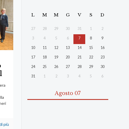
L
M
M
G
V
S
D
27
28
29
30
31
1
2
3
4
5
6
7
8
9
10
11
12
13
14
15
16
17
18
19
20
21
22
23
o
24
25
26
27
28
29
30
l
31
1
2
3
4
5
6
sera
Agosto 07
lla
neri
di più