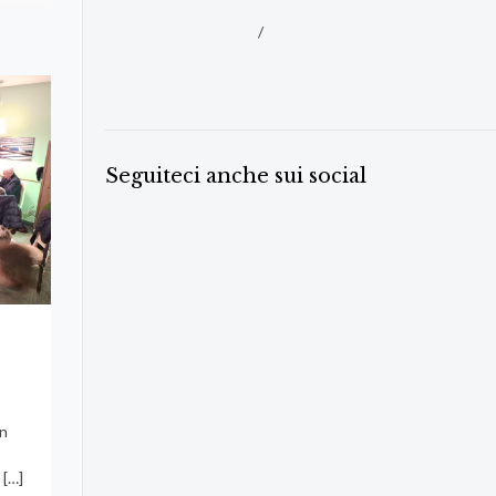
/
Seguiteci anche sui social
in
i
[…]