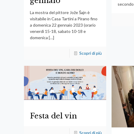
gennaio
secondo
La mostra del pittore Jože Šajn è
visitabile in Casa Tartini a Pirano fino
a domenica 22 gennaio 2023 (orario
venerdì 15-18, sabato 10-18 e
domenica
[…]
Scopri di più
Festa del vin
Scopri di più