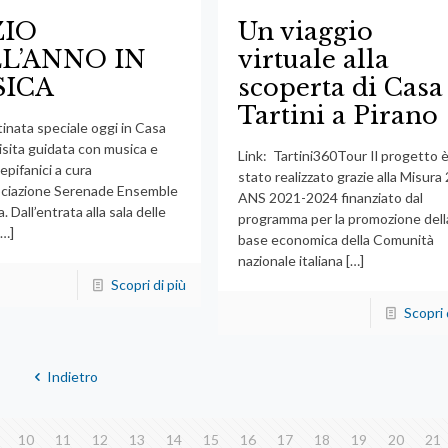
ZIO
Un viaggio
L’ANNO IN
virtuale alla
ICA
scoperta di Casa
Tartini a Pirano
inata speciale oggi in Casa
visita guidata con musica e
Link: Tartini360Tour Il progetto 
epifanici a cura
stato realizzato grazie alla Misura 
ociazione Serenade Ensemble
ANS 2021-2024 finanziato dal
. Dall’entrata alla sala delle
programma per la promozione dell
…]
base economica della Comunità
nazionale italiana
[…]
Scopri di più
Scopri 
Indietro
10
11
12
13
14
15
16
17
18
19
20
21