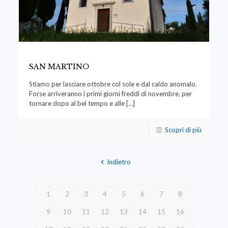
SAN MARTINO
Stiamo per lasciare ottobre col sole e dal caldo anomalo.
Forse arriveranno i primi giorni freddi di novembre, per
tornare dopo al bel tempo e alle
[…]
Scopri di più
Indietro
1
2
3
4
5
6
7
8
9
10
11
12
13
14
15
16