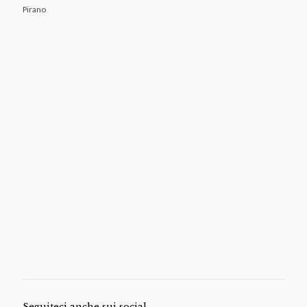
Pirano
Seguiteci anche sui social